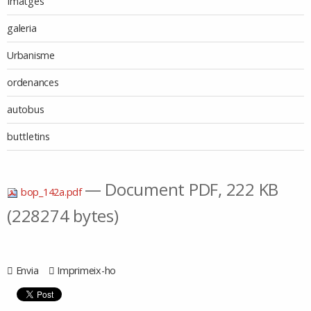
Imatges
galeria
Urbanisme
ordenances
autobus
buttletins
— Document PDF, 222 KB
bop_142a.pdf
(228274 bytes)
Envia
Imprimeix-ho