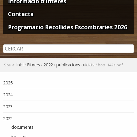
Informació d'Interès
Contacta
Programacio Recollides Escombraries 2026
Inici
Fitxers
2022
publicacions oficials
Sou a:
/
/
/
/
bop_142a.pdf
Navegació
2025
2024
2023
2022
documents
imatges