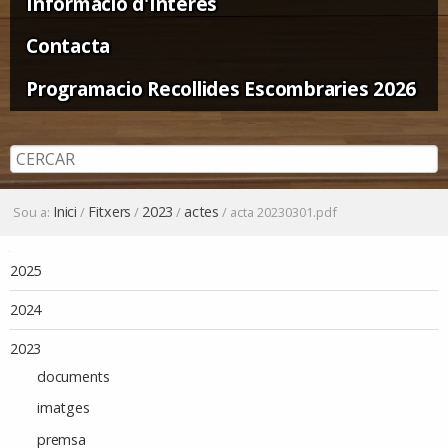
Informació d'Interès
Contacta
Programacio Recollides Escombraries 2026
Inici
Fitxers
2023
actes
Sou a:
/
/
/
/
acta 20230301.pdf
Navegació
2025
2024
2023
documents
imatges
premsa