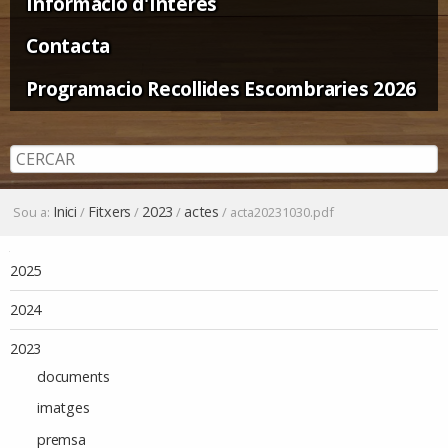
Informació d'Interès
Contacta
Programacio Recollides Escombraries 2026
Inici
Fitxers
2023
actes
Sou a:
/
/
/
/
acta20231030.pdf
Navegació
2025
2024
2023
documents
imatges
premsa