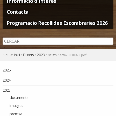
Informació d'Interès
Contacta
Programacio Recollides Escombraries 2026
Inici
Fitxers
2023
actes
Sou a:
/
/
/
/
acta20230923.pdf
Navegació
2025
2024
2023
documents
imatges
premsa