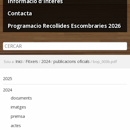
Informació d'Interès
Contacta
Programacio Recollides Escombraries 2026
Inici
Fitxers
2024
publicacions oficials
Sou a:
/
/
/
/
bop_003b.pdf
Navegació
2025
2024
documents
imatges
premsa
actes