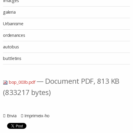
Imatges
galeria
Urbanisme
ordenances
autobus
buttletins
— Document PDF, 813 KB
bop_003b.pdf
(833217 bytes)
Envia
Imprimeix-ho