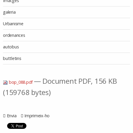
Imatges
galeria
Urbanisme
ordenances
autobus
buttletins
— Document PDF, 156 KB
bop_088.pdf
(159768 bytes)
Envia
Imprimeix-ho