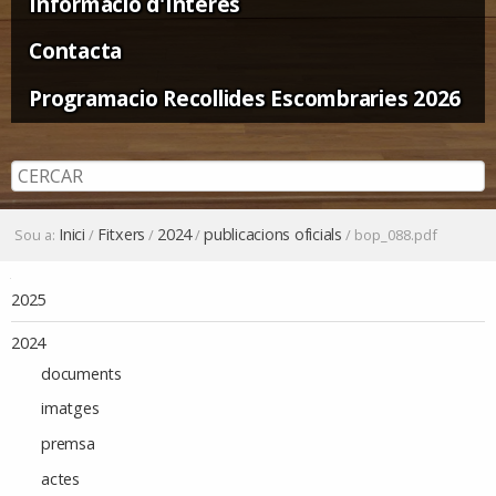
Informació d'Interès
Contacta
Programacio Recollides Escombraries 2026
Inici
Fitxers
2024
publicacions oficials
Sou a:
/
/
/
/
bop_088.pdf
Navegació
2025
2024
documents
imatges
premsa
actes