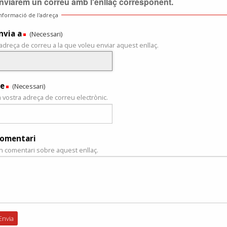
nviarem un correu amb l'enllaç corresponent.
nformació de l'adreça
nvia a
(Necessari)
'adreça de correu a la que voleu enviar aquest enllaç.
e
(Necessari)
a vostra adreça de correu electrònic.
omentari
n comentari sobre aquest enllaç.