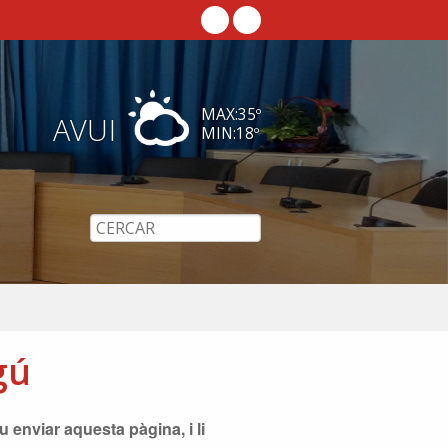
MAX:
35
º
AVUI
MIN:
18
º
gú
 enviar aquesta pàgina, i li