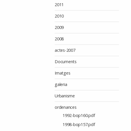
2011
2010
2009
2008
actes-2007
Documents
Imatges
galeria
Urbanisme
ordenances
1992-bop160.pdf
1998-bop157.pdf