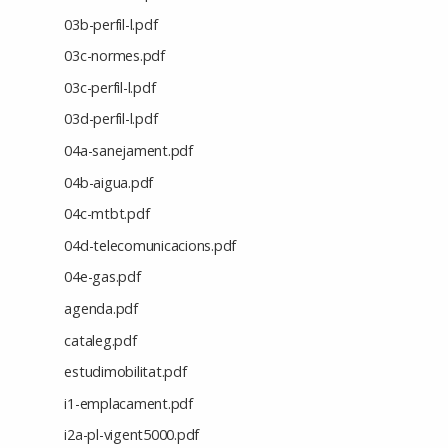
03b-perfil-l.pdf
03c-normes.pdf
03c-perfil-l.pdf
03d-perfil-l.pdf
04a-sanejament.pdf
04b-aigua.pdf
04c-mtbt.pdf
04d-telecomunicacions.pdf
04e-gas.pdf
agenda.pdf
cataleg.pdf
estudimobilitat.pdf
i1-emplacament.pdf
i2a-pl-vigent5000.pdf