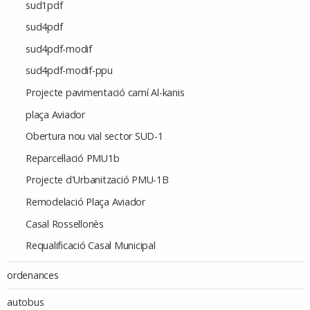
sud1pdf
sud4pdf
sud4pdf-modif
sud4pdf-modif-ppu
Projecte pavimentació camí Al-kanis
plaça Aviador
Obertura nou vial sector SUD-1
Reparcel·lació PMU1b
Projecte d'Urbanització PMU-1B
Remodelació Plaça Aviador
Casal Rossellonès
Requalificació Casal Municipal
ordenances
autobus