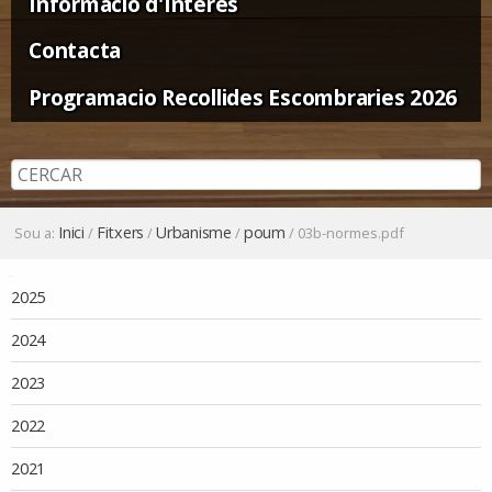
Informació d'Interès
Contacta
Programacio Recollides Escombraries 2026
Inici
Fitxers
Urbanisme
poum
Sou a:
/
/
/
/
03b-normes.pdf
Navegació
2025
2024
2023
2022
2021