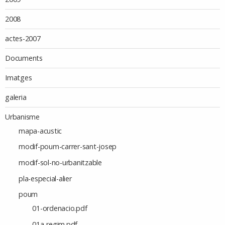
2008
actes-2007
Documents
Imatges
galeria
Urbanisme
mapa-acustic
modif-poum-carrer-sant-josep
modif-sol-no-urbanitzable
pla-especial-alier
poum
01-ordenacio.pdf
01a-regim.pdf