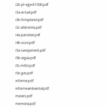
i2b-pl-vigent1000.pdf
i3a-actual.pdf
i3b-fotoplanol.pdf
i3c-altimetria.pdf
i4a-parcelari.pdf
i4b-usos.pdf
i5a-sanejament.pdf
i5b-aigua.pdf
i5c-mtbt.pdf
i5e-gas.pdf
informe.pdf
informeambiental.pdf
masies.pdf
memoria.pdf