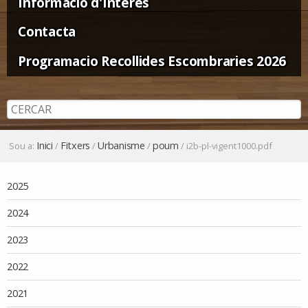
Informació d'Interès
Contacta
Programacio Recollides Escombraries 2026
Inici
Fitxers
Urbanisme
poum
Sou a:
/
/
/
/
i2b-pl-vigent1000.pdf
Navegació
2025
2024
2023
2022
2021