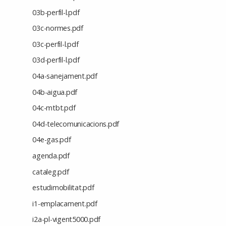
03b-perfil-l.pdf
03c-normes.pdf
03c-perfil-l.pdf
03d-perfil-l.pdf
04a-sanejament.pdf
04b-aigua.pdf
04c-mtbt.pdf
04d-telecomunicacions.pdf
04e-gas.pdf
agenda.pdf
cataleg.pdf
estudimobilitat.pdf
i1-emplacament.pdf
i2a-pl-vigent5000.pdf