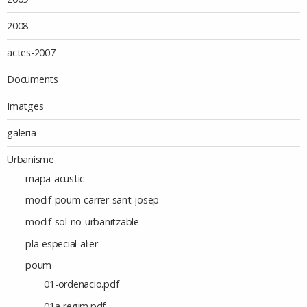
2008
actes-2007
Documents
Imatges
galeria
Urbanisme
mapa-acustic
modif-poum-carrer-sant-josep
modif-sol-no-urbanitzable
pla-especial-alier
poum
01-ordenacio.pdf
01a-regim.pdf