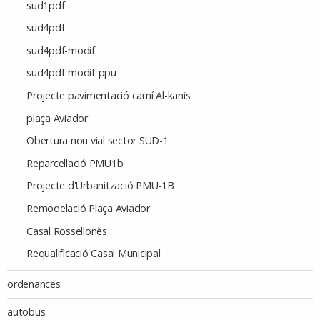
sud1pdf
sud4pdf
sud4pdf-modif
sud4pdf-modif-ppu
Projecte pavimentació camí Al-kanis
plaça Aviador
Obertura nou vial sector SUD-1
Reparcel·lació PMU1b
Projecte d'Urbanització PMU-1B
Remodelació Plaça Aviador
Casal Rossellonès
Requalificació Casal Municipal
ordenances
autobus