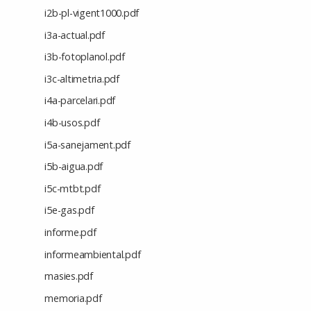
i2b-pl-vigent1000.pdf
i3a-actual.pdf
i3b-fotoplanol.pdf
i3c-altimetria.pdf
i4a-parcelari.pdf
i4b-usos.pdf
i5a-sanejament.pdf
i5b-aigua.pdf
i5c-mtbt.pdf
i5e-gas.pdf
informe.pdf
informeambiental.pdf
masies.pdf
memoria.pdf