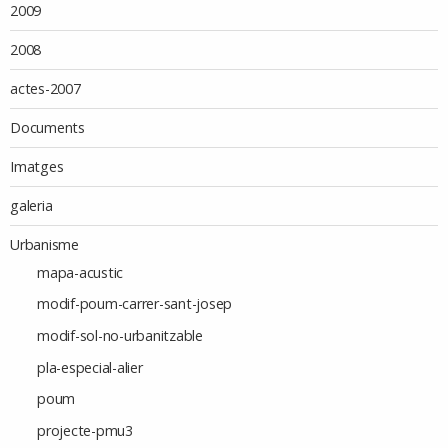
2009
2008
actes-2007
Documents
Imatges
galeria
Urbanisme
mapa-acustic
modif-poum-carrer-sant-josep
modif-sol-no-urbanitzable
pla-especial-alier
poum
projecte-pmu3