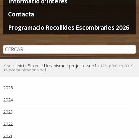
Informació d'Interès
Contacta
Programacio Recollides Escombraries 2026
Inici
Fitxers
Urbanisme
projecte-sud1
Sou a:
/
/
/
/
1251p0r0-an-0019-
telecomunicacions.pdf
Navegació
2025
2024
2023
2022
2021