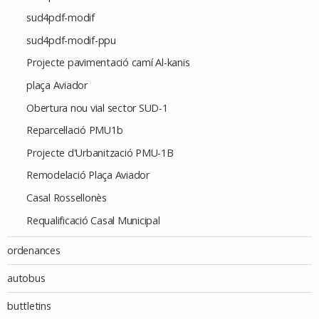
sud4pdf-modif
sud4pdf-modif-ppu
Projecte pavimentació camí Al-kanis
plaça Aviador
Obertura nou vial sector SUD-1
Reparcel·lació PMU1b
Projecte d'Urbanització PMU-1B
Remodelació Plaça Aviador
Casal Rossellonès
Requalificació Casal Municipal
ordenances
autobus
buttletins