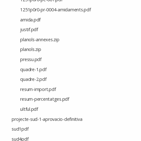
1251p0r0-pr-0004-amidaments.pdf
amida.pdf
justif.pdf
planols-annexes.zip
planols.zip
pressu.pdf
quadre-1.pdf
quadre-2.pdf
resum-import.pdf
resum-percentatges.pdf
ultful.pdf
projecte-sud-1-aprovacio-definitiva
sud1pdf
sud4pdf