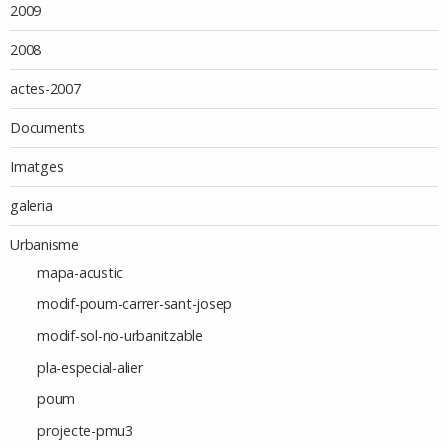
2009
2008
actes-2007
Documents
Imatges
galeria
Urbanisme
mapa-acustic
modif-poum-carrer-sant-josep
modif-sol-no-urbanitzable
pla-especial-alier
poum
projecte-pmu3