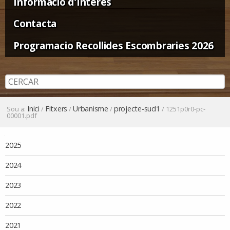
Informació d'Interès
Contacta
Programacio Recollides Escombraries 2026
Inici
Fitxers
Urbanisme
projecte-sud1
Sou a:
/
/
/
/
1251p0r0-pc-
00001.pdf
Navegació
2025
2024
2023
2022
2021