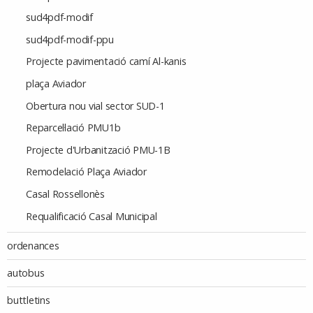
sud4pdf-modif
sud4pdf-modif-ppu
Projecte pavimentació camí Al-kanis
plaça Aviador
Obertura nou vial sector SUD-1
Reparcel·lació PMU1b
Projecte d'Urbanització PMU-1B
Remodelació Plaça Aviador
Casal Rossellonès
Requalificació Casal Municipal
ordenances
autobus
buttletins