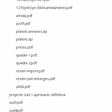
1251p0r0-pr-0004-amidaments.pdf
amida.pdf
justif.pdf
planols-annexes.zip
planols.zip
pressu.pdf
quadre-1.pdf
quadre-2.pdf
resum-import.pdf
resum-percentatges.pdf
ultful.pdf
projecte-sud-1-aprovacio-definitiva
sud1pdf
sud4pdf