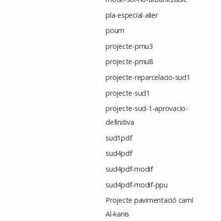
pla-especial-alier
poum
projecte-pmu3
projecte-pmu8
projecte-reparcelacio-sud1
projecte-sud1
projecte-sud-1-aprovacio-
definitiva
sud1pdf
sud4pdf
sud4pdf-modif
sud4pdf-modif-ppu
Projecte pavimentació camí
Al-kanis