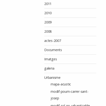
2011
2010
2009
2008
actes-2007
Documents
Imatges
galeria
Urbanisme
mapa-acustic
modif-poum-carrer-sant-
josep
modif-sol-no-urbanitzable