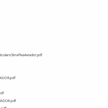
ticularsObraPlaaAviador.pdf
ADOR.pdf
df
IADOR.pdf