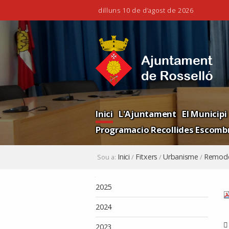
dilluns 10 de d’agost de 2026
Ves
Eines
al
personals
contingut.
|
Salta
a
la
Navigation
navegació
Inici
L'Ajuntament
El Municipi
Programacio Recollides Escombr
Inici
Fitxers
Urbanisme
Remodel
Sou a:
/
/
/
Navegació
2025
2024
2023