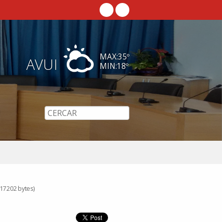
MAX:
35
º
AVUI
MIN:
18
º
17202 bytes)