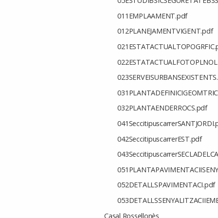
05ESTUDIBSICSEGURETATEBSS
011EMPLAAMENT.pdf
012PLANEJAMENTVIGENT.pdf
021ESTATACTUALTOPOGRFIC.
022ESTATACTUALFOTOPLNOL.
023SERVEISURBANSEXISTENTS.
031PLANTADEFINICIGEOMTRIC
032PLANTAENDERROCS.pdf
041SeccitipuscarrerSANTJORDI.
042SeccitipuscarrerEST.pdf
043SeccitipuscarrerSECLADELCA
051PLANTAPAVIMENTACIISENYA
052DETALLSPAVIMENTACI.pdf
053DETALLSSENYALITZACIIEM
Casal Rossellonès