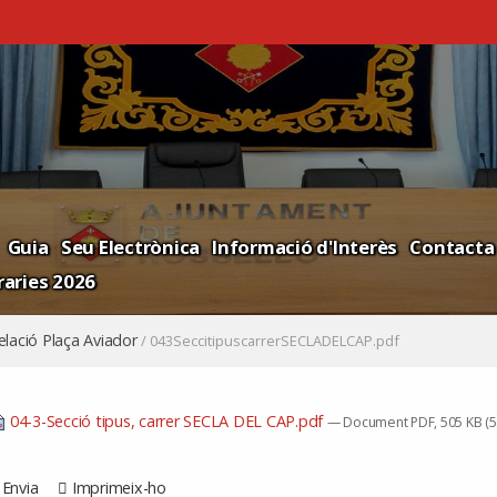
Guia
Seu Electrònica
Informació d'Interès
Contacta
aries 2026
ació Plaça Aviador
/
043SeccitipuscarrerSECLADELCAP.pdf
04-3-Secció tipus, carrer SECLA DEL CAP.pdf
— Document PDF, 505 KB (5
Envia
Imprimeix-ho