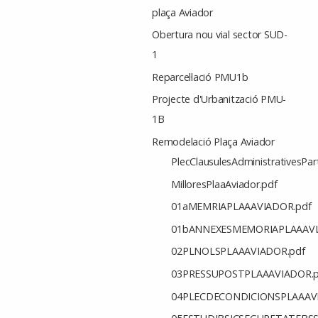
plaça Aviador
Obertura nou vial sector SUD-
1
Reparcel·lació PMU1b
Projecte d'Urbanització PMU-
1B
Remodelació Plaça Aviador
PlecClausulesAdministrativesPar
MilloresPlaaAviador.pdf
01aMEMRIAPLAAAVIADOR.pdf
01bANNEXESMEMORIAPLAAAVI
02PLNOLSPLAAAVIADOR.pdf
03PRESSUPOSTPLAAAVIADOR.p
04PLECDECONDICIONSPLAAAV