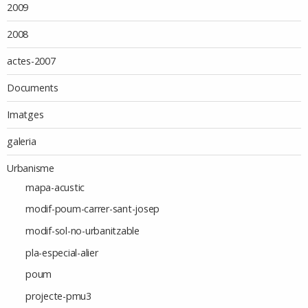
2009
2008
actes-2007
Documents
Imatges
galeria
Urbanisme
mapa-acustic
modif-poum-carrer-sant-josep
modif-sol-no-urbanitzable
pla-especial-alier
poum
projecte-pmu3