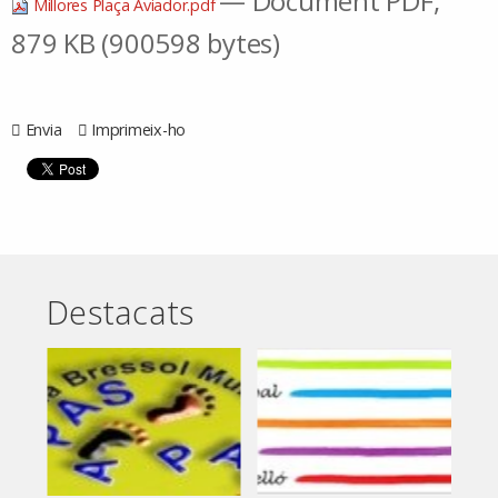
— Document PDF,
Millores Plaça Aviador.pdf
879 KB (900598 bytes)
Envia
Imprimeix-ho
Destacats