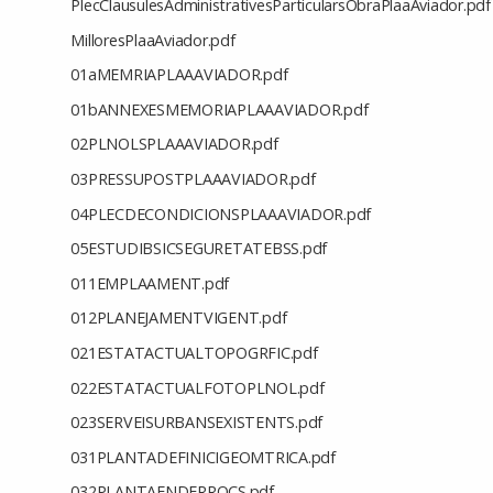
PlecClausulesAdministrativesParticularsObraPlaaAviador.pdf
MilloresPlaaAviador.pdf
01aMEMRIAPLAAAVIADOR.pdf
01bANNEXESMEMORIAPLAAAVIADOR.pdf
02PLNOLSPLAAAVIADOR.pdf
03PRESSUPOSTPLAAAVIADOR.pdf
04PLECDECONDICIONSPLAAAVIADOR.pdf
05ESTUDIBSICSEGURETATEBSS.pdf
011EMPLAAMENT.pdf
012PLANEJAMENTVIGENT.pdf
021ESTATACTUALTOPOGRFIC.pdf
022ESTATACTUALFOTOPLNOL.pdf
023SERVEISURBANSEXISTENTS.pdf
031PLANTADEFINICIGEOMTRICA.pdf
032PLANTAENDERROCS.pdf