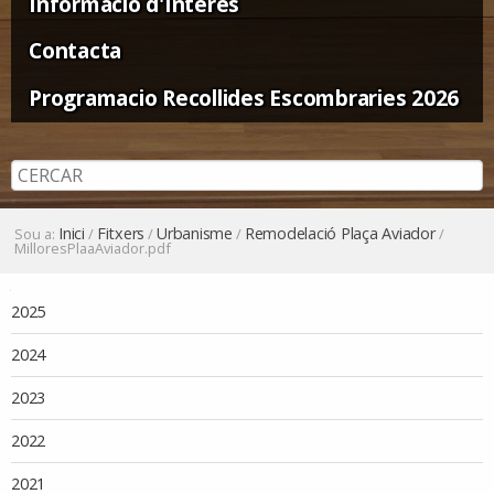
Informació d'Interès
Contacta
Programacio Recollides Escombraries 2026
Inici
Fitxers
Urbanisme
Remodelació Plaça Aviador
Sou a:
/
/
/
/
MilloresPlaaAviador.pdf
Navegació
2025
2024
2023
2022
2021