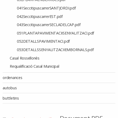
041SeccitipuscarrerSANTJORDI.pdf
042SeccitipuscarrerEST.pdf
043SeccitipuscarrerSECLADELCAP.pdf
051PLANTAPAVIMENTACIISENYALITZACI.pdf
052DETALLSPAVIMENTACI.pdf
053DETALLSSENYALITZACIIEMBORNALS.pdf
Casal Rossellonès
Requalificació Casal Municipal
ordenances
autobus
buttletins