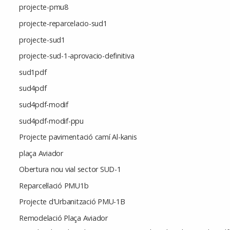
projecte-pmu8
projecte-reparcelacio-sud1
projecte-sud1
projecte-sud-1-aprovacio-definitiva
sud1pdf
sud4pdf
sud4pdf-modif
sud4pdf-modif-ppu
Projecte pavimentació camí Al-kanis
plaça Aviador
Obertura nou vial sector SUD-1
Reparcel·lació PMU1b
Projecte d'Urbanització PMU-1B
Remodelació Plaça Aviador