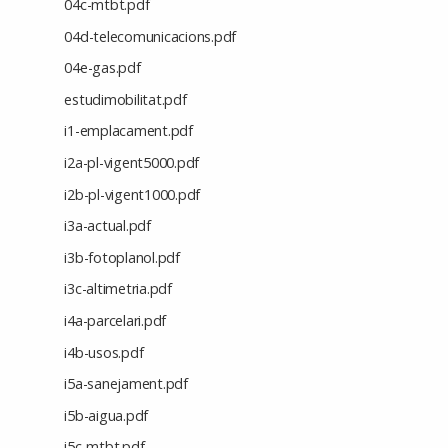
04c-mtbt.pdf
04d-telecomunicacions.pdf
04e-gas.pdf
estudimobilitat.pdf
i1-emplacament.pdf
i2a-pl-vigent5000.pdf
i2b-pl-vigent1000.pdf
i3a-actual.pdf
i3b-fotoplanol.pdf
i3c-altimetria.pdf
i4a-parcelari.pdf
i4b-usos.pdf
i5a-sanejament.pdf
i5b-aigua.pdf
i5c-mtbt.pdf