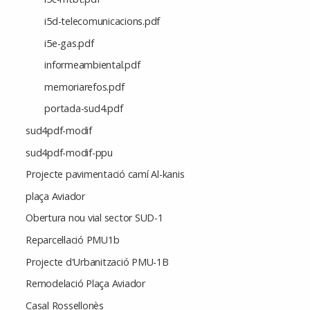
i5d-telecomunicacions.pdf
i5e-gas.pdf
informeambiental.pdf
memoriarefos.pdf
portada-sud4.pdf
sud4pdf-modif
sud4pdf-modif-ppu
Projecte pavimentació camí Al-kanis
plaça Aviador
Obertura nou vial sector SUD-1
Reparcel·lació PMU1b
Projecte d'Urbanització PMU-1B
Remodelació Plaça Aviador
Casal Rossellonès