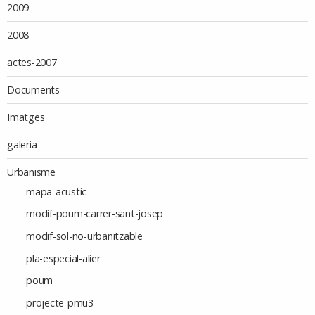
2009
2008
actes-2007
Documents
Imatges
galeria
Urbanisme
mapa-acustic
modif-poum-carrer-sant-josep
modif-sol-no-urbanitzable
pla-especial-alier
poum
projecte-pmu3