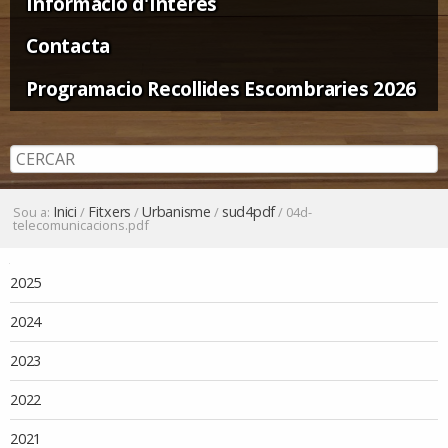
Informació d'Interès
Contacta
Programacio Recollides Escombraries 2026
Inici
Fitxers
Urbanisme
sud4pdf
Sou a:
/
/
/
/
04d-
telecomunicacions.pdf
Navegació
2025
2024
2023
2022
2021