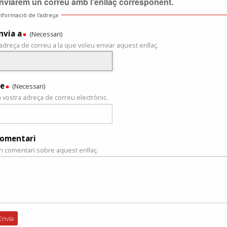
nviarem un correu amb l'enllaç corresponent.
nformació de l'adreça
nvia a
(Necessari)
'adreça de correu a la que voleu enviar aquest enllaç.
e
(Necessari)
a vostra adreça de correu electrònic.
omentari
n comentari sobre aquest enllaç.