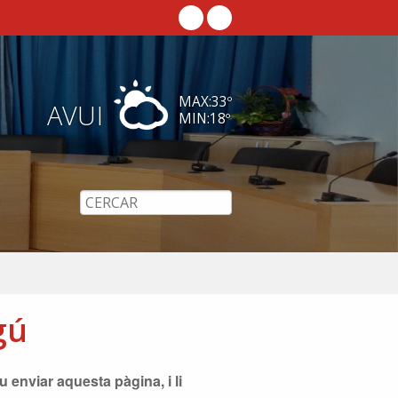
MAX:
33
º
AVUI
MIN:
18
º
gú
 enviar aquesta pàgina, i li