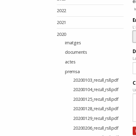
e
I
2022
E
2021
L
2020
imatges
D
documents
L
actes
premsa
20200103_recull_rsll.pdf
C
20200104_recull_rsll.pdf
U
20200125_recull_rsll.pdf
20200128_recull_rsll.pdf
20200129_recull_rsll.pdf
20200206_recull_rsll.pdf