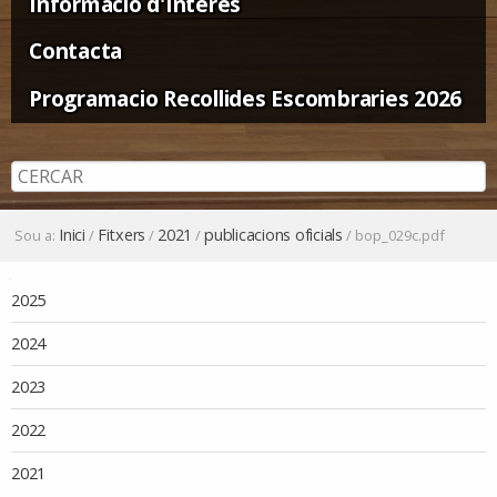
Informació d'Interès
Contacta
Programacio Recollides Escombraries 2026
Inici
Fitxers
2021
publicacions oficials
Sou a:
/
/
/
/
bop_029c.pdf
Navegació
2025
2024
2023
2022
2021