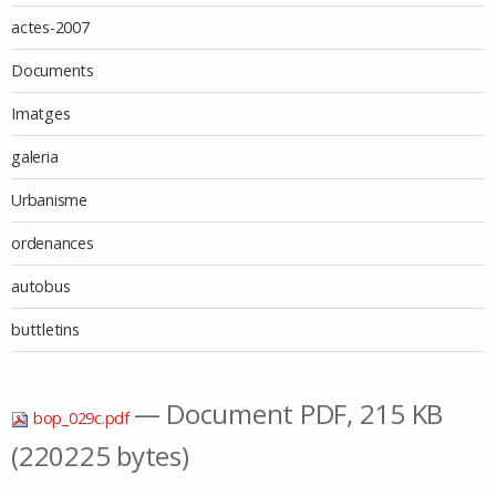
actes-2007
Documents
Imatges
galeria
Urbanisme
ordenances
autobus
buttletins
— Document PDF, 215 KB
bop_029c.pdf
(220225 bytes)