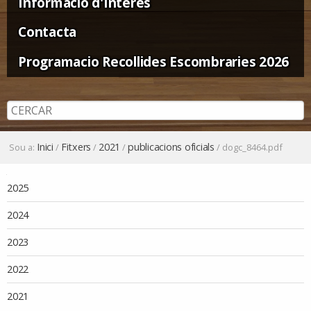
Informació d'Interès
Contacta
Programacio Recollides Escombraries 2026
Inici
Fitxers
2021
publicacions oficials
Sou a:
/
/
/
/
dogc_8464.pdf
Navegació
2025
2024
2023
2022
2021