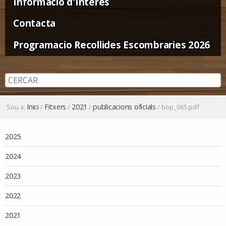
Informació d'Interès
Contacta
Programacio Recollides Escombraries 2026
Inici
Fitxers
2021
publicacions oficials
Sou a:
/
/
/
/
bop_065.pdf
Navegació
2025
2024
2023
2022
2021