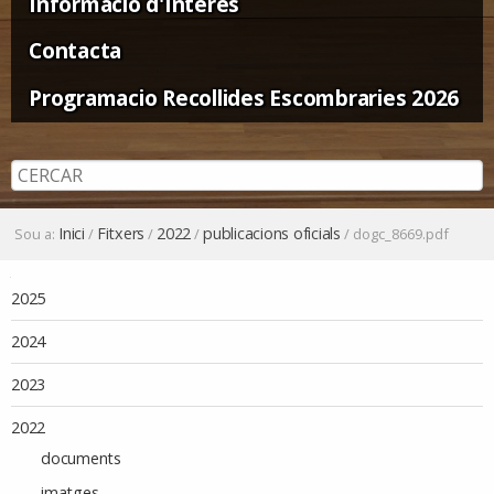
Informació d'Interès
Contacta
Programacio Recollides Escombraries 2026
Inici
Fitxers
2022
publicacions oficials
Sou a:
/
/
/
/
dogc_8669.pdf
Navegació
2025
2024
2023
2022
documents
imatges