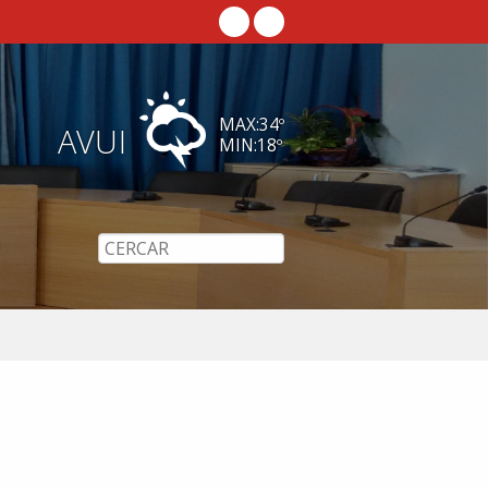
MAX:
34
º
AVUI
MIN:
18
º