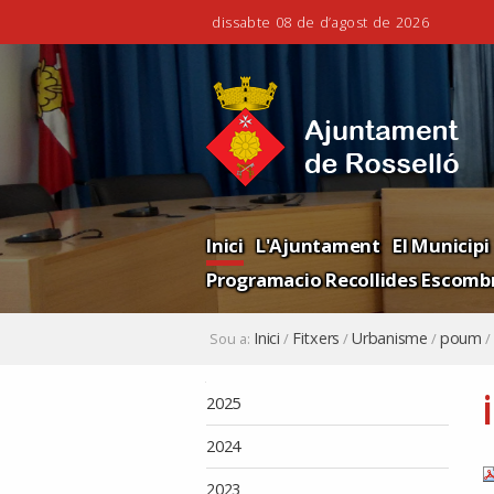
dissabte 08 de d’agost de 2026
Ves
Eines
al
personals
contingut.
|
Salta
a
la
Navigation
navegació
Inici
L'Ajuntament
El Municipi
Programacio Recollides Escombr
Inici
Fitxers
Urbanisme
poum
Sou a:
/
/
/
/
Navegació
2025
2024
2023