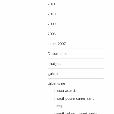
2011
2010
2009
2008
actes-2007
Documents
Imatges
galeria
Urbanisme
mapa-acustic
modif-poum-carrer-sant-
josep
modif-sol-no-urbanitzable