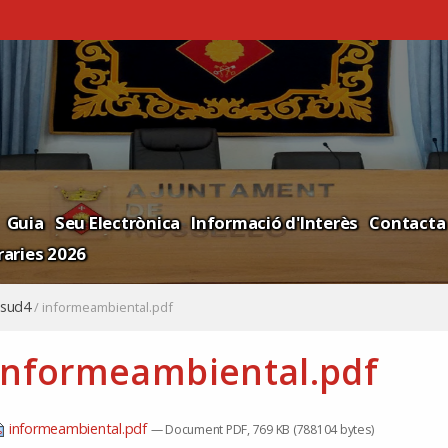
Guia
Seu Electrònica
Informació d'Interès
Contacta
aries 2026
sud4
/
informeambiental.pdf
informeambiental.pdf
informeambiental.pdf
— Document PDF, 769 KB (788104 bytes)