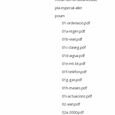
pla-especial-alier
poum
01-ordenacio.pdf
01a-regim.pdf
01b-viari.pdf
01c-claveg.pdf
01d-aigua.pdf
01e-mt-bt.pdf
01f-telefon.pdf
01g-gas.pdf
01h-masies.pdf
01i-actuacions.pdf
02-viari.pdf
02a-2000.pdf