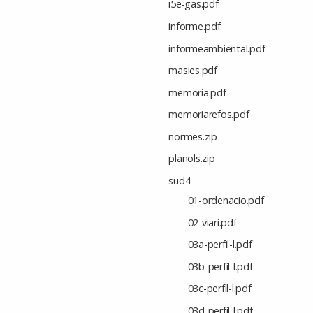
i5e-gas.pdf
informe.pdf
informeambiental.pdf
masies.pdf
memoria.pdf
memoriarefos.pdf
normes.zip
planols.zip
sud4
01-ordenacio.pdf
02-viari.pdf
03a-perfil-l.pdf
03b-perfil-l.pdf
03c-perfil-l.pdf
03d-perfil-l.pdf