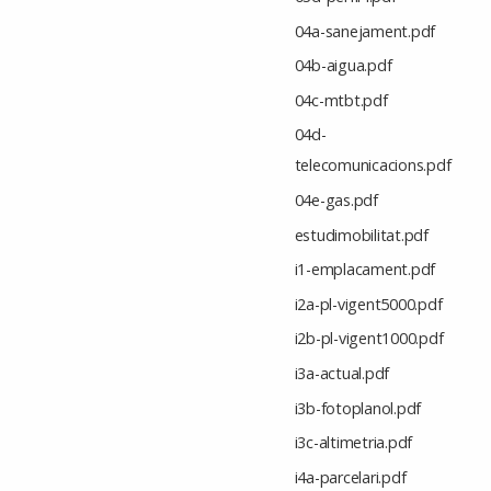
04a-sanejament.pdf
04b-aigua.pdf
04c-mtbt.pdf
04d-
telecomunicacions.pdf
04e-gas.pdf
estudimobilitat.pdf
i1-emplacament.pdf
i2a-pl-vigent5000.pdf
i2b-pl-vigent1000.pdf
i3a-actual.pdf
i3b-fotoplanol.pdf
i3c-altimetria.pdf
i4a-parcelari.pdf