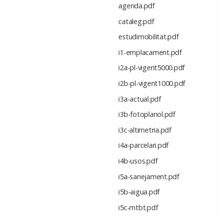
agenda.pdf
cataleg.pdf
estudimobilitat.pdf
i1-emplacament.pdf
i2a-pl-vigent5000.pdf
i2b-pl-vigent1000.pdf
i3a-actual.pdf
i3b-fotoplanol.pdf
i3c-altimetria.pdf
i4a-parcelari.pdf
i4b-usos.pdf
i5a-sanejament.pdf
i5b-aigua.pdf
i5c-mtbt.pdf