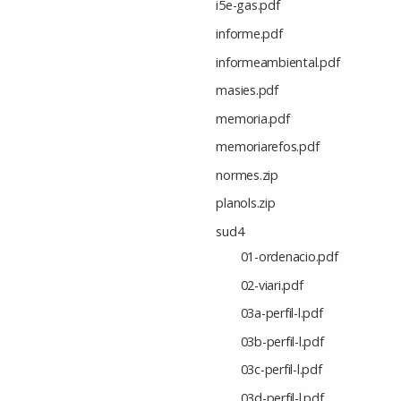
i5e-gas.pdf
informe.pdf
informeambiental.pdf
masies.pdf
memoria.pdf
memoriarefos.pdf
normes.zip
planols.zip
sud4
01-ordenacio.pdf
02-viari.pdf
03a-perfil-l.pdf
03b-perfil-l.pdf
03c-perfil-l.pdf
03d-perfil-l.pdf