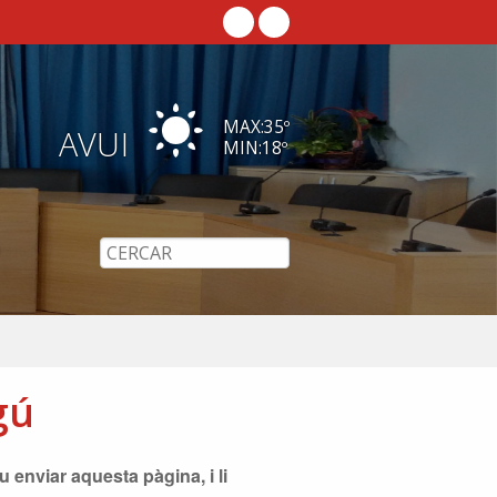
MAX:
35
º
AVUI
MIN:
18
º
gú
 enviar aquesta pàgina, i li