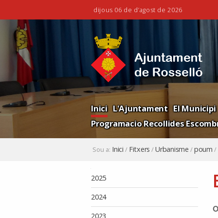
dijous 06 de d’agost de 2026
Ves
Eines
al
personals
contingut.
|
Salta
a
la
Navigation
navegació
Inici
L'Ajuntament
El Municipi
Programacio Recollides Escombr
Inici
Fitxers
Urbanisme
poum
Sou a:
/
/
/
/
Navegació
2025
2024
O
2023