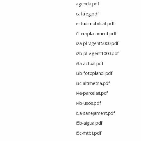
agenda.pdf
cataleg.pdf
estudimobilitat.pdf
i1-emplacament.pdf
i2a-pl-vigent5000.pdf
i2b-pl-vigent1000.pdf
i3a-actual.pdf
i3b-fotoplanol.pdf
i3c-altimetria.pdf
i4a-parcelari.pdf
i4b-usos.pdf
i5a-sanejament.pdf
i5b-aigua.pdf
i5c-mtbt.pdf