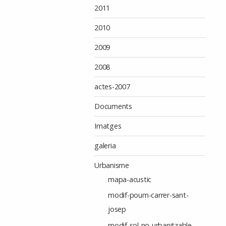
2011
2010
2009
2008
actes-2007
Documents
Imatges
galeria
Urbanisme
mapa-acustic
modif-poum-carrer-sant-
josep
modif-sol-no-urbanitzable