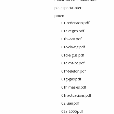
pla-especial-alier
poum
01-ordenacio.pdf
01a-regim.pdf
01b-viari.pdf
01c-claveg.pdf
01d-aigua.pdf
01e-mt-bt.pdf
01f-telefon.pdf
01g-gas.pdf
01h-masies.pdf
01i-actuacions.pdf
02-viari.pdf
02a-2000.pdf