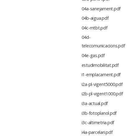
04a-sanejament.pdf
04b-aigua.pdf
04c-mtbt.pdf
04d-
telecomunicacions.pdf
04e-gas.pdf
estudimobilitat.pdf
i1-emplacament.pdf
i2a-pl-vigent5000.pdf
i2b-pl-vigent1000.pdf
i3a-actual.pdf
i3b-fotoplanol.pdf
i3c-altimetria.pdf
i4a-parcelari.pdf