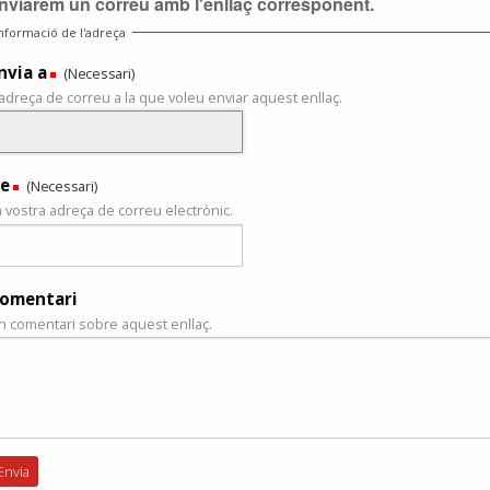
nviarem un correu amb l'enllaç corresponent.
nformació de l'adreça
nvia a
(Necessari)
'adreça de correu a la que voleu enviar aquest enllaç.
e
(Necessari)
a vostra adreça de correu electrònic.
omentari
n comentari sobre aquest enllaç.